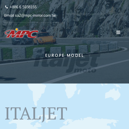
+886 6 5938155
Email
sa2@mpc-mirror.com.tw
EUROPE MODEL
ITALJET