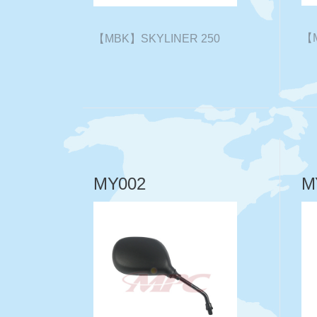
【M
【MBK】SKYLINER 250
MY002
M