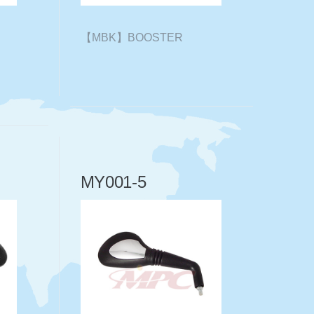
【MBK】BOOSTER
MY001-5