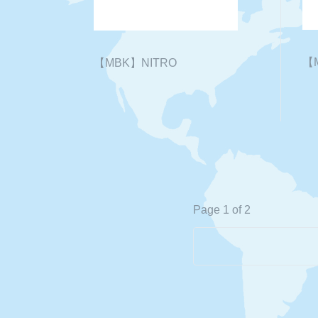
【
【MBK】NITRO
Page 1 of 2