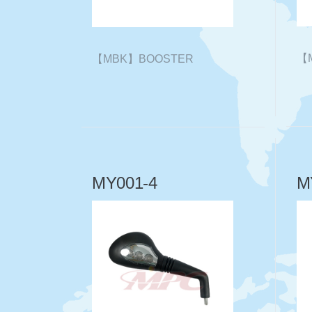
【
【MBK】BOOSTER
MY001-4
M