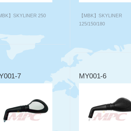
BK】SKYLINER 250
【MBK】SKYLINER
125/150/180
Y001-7
MY001-6