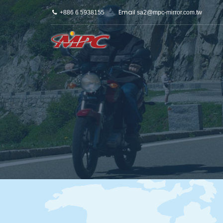
Email
+886 6 5938155
sa2@mpc-mirror.com.tw