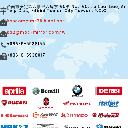
台南市安定區六嘉里六塊寮160號 No. 160, Liu kuai Liao, An
Ting Dist., 74556 Tainan City Taiwan, R.O.C.
kencom@ms35.hinet.net
sa2@mpc-mirror.com.tw
+886-6-5938155
+886-6-5938017