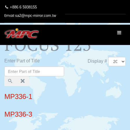
+886 6 5938155
Email
sa2@mpc-mirror.com.tw
FOCUS 125
Enter Part of Title
Display #
MP336-1
MP336-3